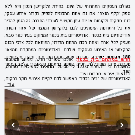
בעולם העסקים התחרותי של היום, בחירת הלוקיישן הנכון היא ללא
ספק "קלף מנצח". אם גם אתם מתכננים להפיק בקרוב אירוע עסקי,
כנס ספקים ולקוחות או יום עיון מקצועי לעובדי החברה, זה הזמן להכיר
את כל היתרונות הממתינים לכם בלוקיישן המנצח של אזור השרון:
אודיטוריום בית בכפר .
אודיטוריום בית בכפר הממוקם בעיר כפר סבא,
מעניק לכל אחד ואחת מכם מתחם מודרני, המותאם לכל צרכי הכנס
המקצועי או האירוע העסקים שלכם. באודיטוריום המתקדם תמצאו:
180 מקומות ישיבה
, מערכת שמע מתקדמת, מסך ומקרן מקצועיים,
חדש במתחם בית בכפר
:
אולם ספורט חדש, ממוזג ומאובזר
מערכת מיזוג משוכללת, חנייה בשפע במתחם הקאנטרי קלאב הסמוך
להשכרה בין השעות 12:00 ל- 20:00. מתאים לפעילויות ספורט,
ועוד.
סדנאות, אירועי חברות ועוד.
האודיטוריום של "בית בכפר" מאפשר לכם לקיים אירועי בוקר במקום,
עוֹד...
או לחילופין, אירועי ערב החל מהשעה 19:00. זה הזמן להכיר מקרוב את
כל היתרונות של הלוקיישן המנצח לקיום אירועים וכנסים עסקיים.