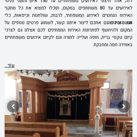
לזה, אחד חיצוני לאירועים משפחתיים עד 150 איש והשני פנימי
לאירועים עד 80 משתתפים. במקום, תוכלו למצוא את כל מתקני
האירוח הנחוצים לאירוע המשפחתי, לרבות, שולחנות וכיסאות, כלי
הגשה וכדומה.
אנו מזמינים גם אתכם ליצור איתנו קשר, לשמוע פרטים נוספים על
המקום ולהיחשף לפתרונות האירוח הממתינים לכם אצלנו גם לצרכי
קיום טקסי ברית, חופה ועלייה לתורה וגם לקיום אירועים משפחתיים
באווירה חמה ומחבקת.
עוֹד...