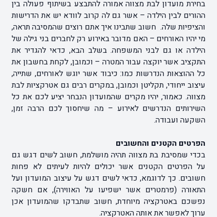
בחירת מועדון לבת מצווה אמורה להתבצע בשיתוף פעולה בין
ההורים לבין הילדה – אשר גם לה קרוב לוודא יש את הדרישות
והציפיות שלה. חשוב שתבינו איך אתם רוצים שהמסיבה תראה,
מי יהיו האורחים – האם מדובר באירוע רק לחברים בני גילה של
הילדה או גם לבני המשפחה. בשלב הבא, כדאי להגדיר את
התקציב אשר יוקצה עבור המטרה – וכמובן, לקחת בחשבון את
כל ההוצאות הנדרשות כמו: כיבוד אשר יוגש לאורחים, שתייה,
עיצוב ייחודי, תקליטן וכמובן, במקרים רבים גם אטרקציות לבת
מצווה. כאמור, יהיו מקרים שהמועדון הנבחר יציע לכם את כל
השירותים הנדרשים לאירוע – מה שיחסוך לכם הרבה זמן,
השקעה ועבודה.
הפרטים הקטנים והחשובים
בכדי שמסיבת בת מצווה תהיה מושלמת, חשוב לשים דגש גם
על הפרטים הקטנים אשר יכולים להיות לעיתים לא פחות
חשובים. כך לדוגמא, כדאי לשים דגש על עיצוב המועדון ועל
התאורה (פרמטרים אשר ישפיעו על האווירה), אם חשקה
נפשכם באטרקציה מיוחדת, חשוב שתבדקו שהמועדון אכן
ערוך לאפשר את אותה האטרקציה.