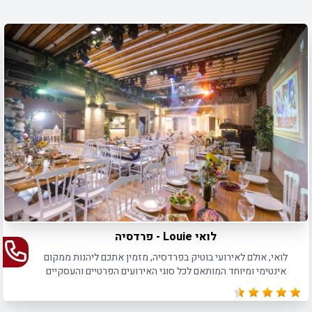
והמידע לגבי המועדונים השונים: מיקום, סגנון, אבזור, פרטי יצירי
קשר ועוד.. וכמובן, גם להתרשם מתמונות עדכניות ואיכותיות של
המועדונים, אשר יאפשרו לכם לבצע בסופו של דבר את הבחירה
הנכונה.
לואי Louie - פרדסיה
לואי, אולם לאירועי בוטיק בפרדסיה, מזמין אתכם ליהנות ממקום
אינטימי ומיוחד המותאם לכל סוגי האירועים הפרטיים והעסקיים
כאחד, עד 160 איש בישיבה ו- 250 איש באירועי קוקטייל.