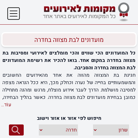
מועדונים לבת מצווה בחדרה
כל המועדונים הכי שווים והכי מומלצים לאירועי ומסיבות בת
מצווה בחדרה במקום אחד. בואו להכיר את רשימת המועדונים
לבת המצווה בחדרה והסביבה.
חגיגת בת המצווה מהווה את אחד מהאירועים החשובים
והמשמעותיים בחייה של נערה וכחלק מכך, היא ככל הנראה מצפה
למסיבה מושלמת. הדרך לעבר אירוע מוצלח, מרגש ומהנה מתחילה
כמובן בבחירת מועדונים לבת מצווה בחדרה. כאשר בהליך הבחירה,
ההמלצה היא לשים דגש על פרמטרים כמו: גודל המועדון, עיצוב
עוֹד...
המועדון, אבזור המועדון, אווירה, השירותים המוצעים באותו המועדון
חיפוש לפי אזור או אזור וישוב
ומידת ההתאמה של המועדון לסוג האירוע אותו אתם מעוניינים
לערוך. כאן תוכלו למצוא מגוון רחב של מועדונים המתאימים
לאירועי בת מצווה בחדרה והסביבה. תוכלו לקבל את כל הפרטים